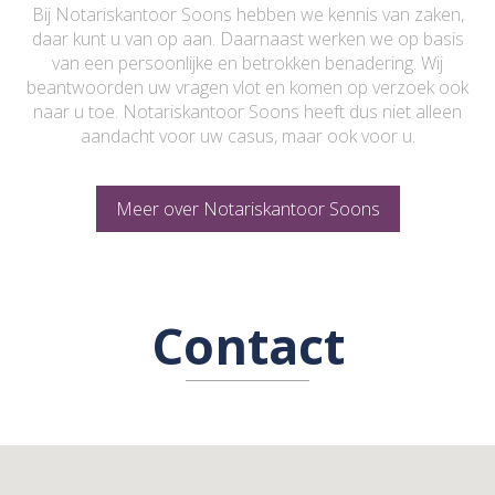
Bij Notariskantoor Soons hebben we kennis van zaken,
daar kunt u van op aan. Daarnaast werken we op basis
van een persoonlijke en betrokken benadering. Wij
beantwoorden uw vragen vlot en komen op verzoek ook
naar u toe. Notariskantoor Soons heeft dus niet alleen
aandacht voor uw casus, maar ook voor u.
Meer over Notariskantoor Soons
Contact